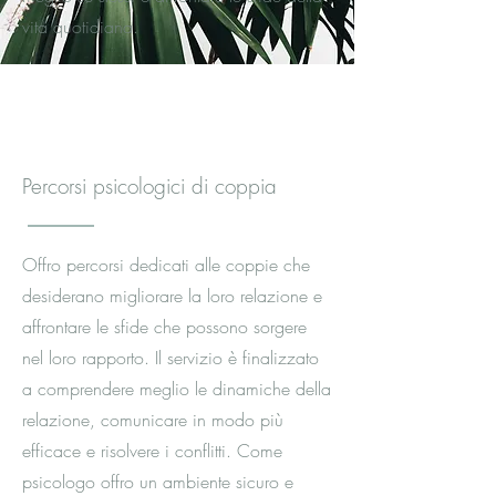
vita quotidiana.
Percorsi psicologici di coppia
Offro percorsi dedicati alle coppie che
desiderano migliorare la loro relazione e
affrontare le sfide che possono sorgere
nel loro rapporto. Il servizio è finalizzato
a comprendere meglio le dinamiche della
relazione, comunicare in modo più
efficace e risolvere i conflitti. Come
psicologo offro un ambiente sicuro e