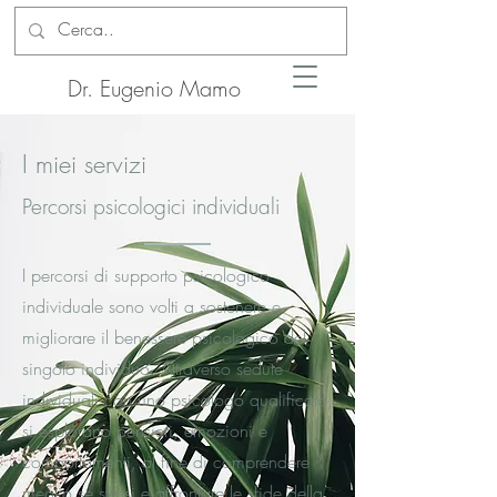
Dr. Eugenio Mamo
I miei servizi
Percorsi psicologici individuali
I percorsi di supporto psicologico
individuale sono volti a sostenere e
migliorare il benessere psicologico del
singolo individuo. Attraverso sedute
individuali con uno psicologo qualificato,
si esplorano pensieri, emozioni e
comportamenti, al fine di comprendere
meglio se stessi e affrontare le sfide della